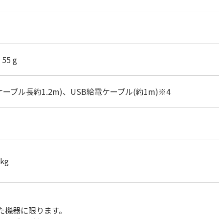
 55 g
ブル長約1.2m)、USB給電ケーブル(約1m)※4
 kg
した機器に限ります。