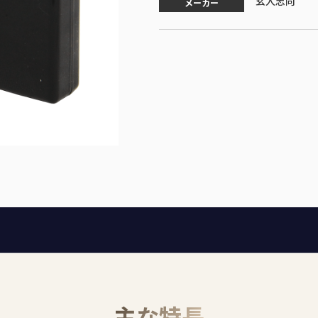
玄人志向
メーカー
主な特長