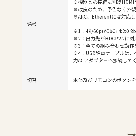
※機器との接続に別途HDM
※改良のため、予告なく外
※ARC、Etherentには対
備考
※1：4K/60p(YCbCr 4:2:0 8
※2：出力先がHDCP2.2に
※3：全ての組み合わせ動作
※4：USB給電ケーブルは
力ACアダプターへ接続して
切替
本体及びリモコンのボタンを