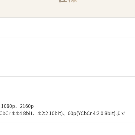
、1080p、2160p
Cr 4:4:4 8bit、4:2:2 10bit)、60p(YCbCr 4:2:0 8bit)まで