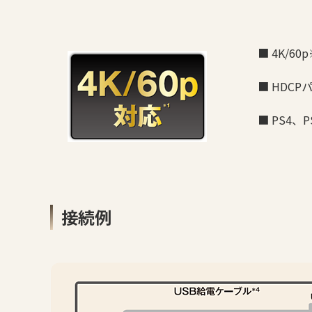
■ 4K/
■ HDC
■ PS4、
接続例