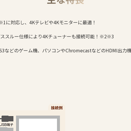
60p※1に対応し、4Kテレビや4Kモニターに最適！
Pパススルー仕様により4Kチューナーも接続可能！※2※3
PS3などのゲーム機、パソコンやChromecastなどのHDMI出