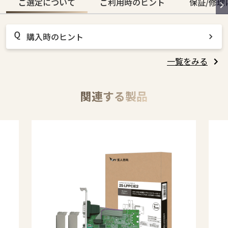
ご選定について
ご利用時のヒント
保証/修理
購入時のヒント
一覧をみる
関連する製品