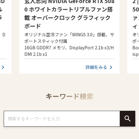
ID
玄人志向 NVIDIA GeForce RTX 508
2 
ル
0 ホワイトカラートリプルファン搭
5
ラ
載 オーバークロック グラフィック
ァ
ボード
ィ
、D
オリジナル空冷ファン「WINGS 3.0」搭載、サ
オ
ポートスティック付属
ポ
16GB GDDR7 メモリ、DisplayPort 2.1b x3/H
Bo
DMI 2.1b x1
isp
詳細をみる
キーワード検索