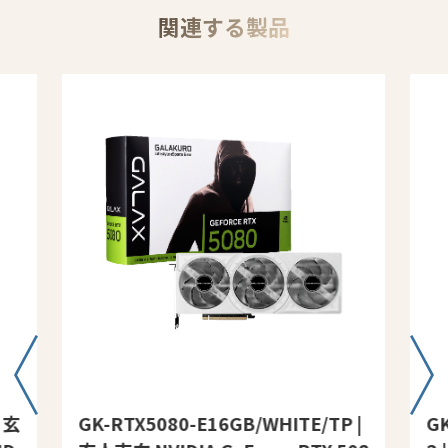
関連する製品
| 玄
GK-RTX5080-E16GB/WHITE/TP |
G