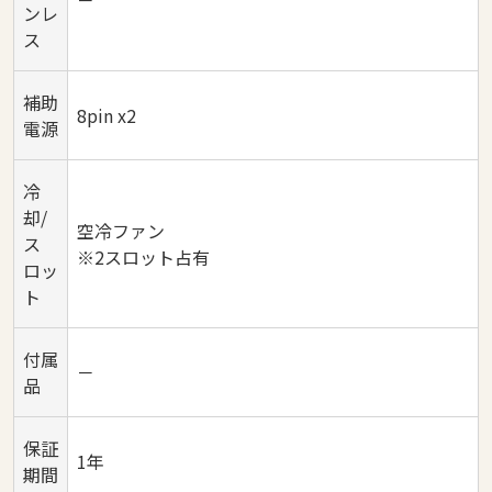
－
ンレ
ス
補助
8pin x2
電源
冷
却/
空冷ファン
ス
※2スロット占有
ロッ
ト
付属
－
品
保証
1年
期間