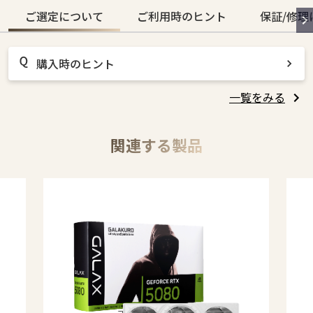
ご選定について
ご利用時のヒント
保証/修理
購入時のヒント
一覧をみる
関連する製品