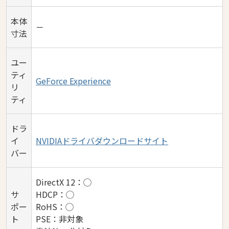
本体
－
寸法
ユー
ティ
GeForce Experience
リ
ティ
ドラ
イ
NVIDIAドライバダウンロードサイト
バー
DirectX 12：◯
サ
HDCP：◯
ポー
RoHS：◯
ト
PSE：非対象