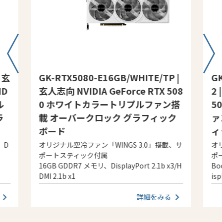
| 玄
GK-RTX5080-E16GB/WHITE/TP |
G
ID
玄人志向 NVIDIA GeForce RTX 508
2 
ル
0 ホワイトカラートリプルファン搭
5
ラ
載 オーバークロック グラフィック
ァ
ボード
ィ
、D
オリジナル空冷ファン「WINGS 3.0」搭載、サ
オ
ポートスティック付属
ポ
16GB GDDR7 メモリ、DisplayPort 2.1b x3/H
Bo
DMI 2.1b x1
isp
詳細をみる