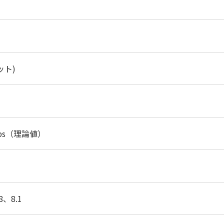
ット)
bps（理論値）
8、8.1