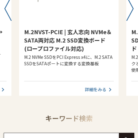
→
M.2NVST-PCIE | 玄人志向 NVMe＆
M.
SATA両対応 M.2 SSD変換ボード
S
(ロープロファイル対応)
ド
す
M.2 NVMe SSDをPCI Express x4に、M.2 SATA
M.
SSDをSATAポートに変換する変換基板
ク
使
詳細をみる
キーワード検索