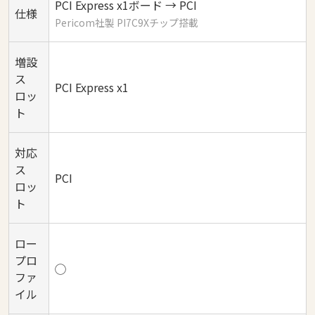
PCI Express x1ボード → PCI
仕様
Pericom社製 PI7C9Xチップ搭載
増設
ス
PCI Express x1
ロッ
ト
対応
ス
PCI
ロッ
ト
ロー
プロ
◯
ファ
イル