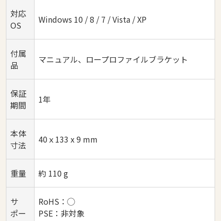
対応
Windows 10 / 8 / 7 / Vista / XP
OS
付属
マニュアル、ロープロファイルブラケット
品
保証
1年
期間
本体
40ｘ133 x 9 mm
寸法
重量
約 110 g
サ
RoHS：◯
ポー
PSE：非対象