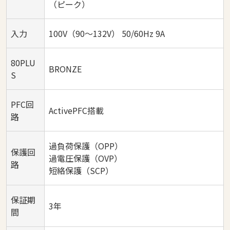
（ピーク）
入力
100V（90～132V） 50/60Hz 9A
80PLU
BRONZE
S
PFC回
ActivePFC搭載
路
過負荷保護（OPP）
保護回
過電圧保護（OVP）
路
短絡保護（SCP）
保証期
3年
間