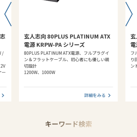
人志
玄人志向 80PLUS PLATINUM ATX
玄
電源 KRPW-PA シリーズ
電
 /
80PLUS PLATINUM ATX電源、フルプラグイ
フ
ン＆フラットケーブル、初心者にも優しい親
り
2V
切設計
ン
ケー
1200W、1000W
詳細をみる
キーワード検索